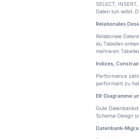
SELECT, INSERT, U
Daten tun willst. 
Relationales Des
Relationale Daten
du Tabellen entwir
mehreren Tabelle
Indizes, Constra
Performance zählt
performant zu hal
ER-Diagramme u
Gute Datenbankstr
Schema-Design sch
Datenbank-Migra