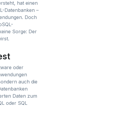
steht, hat einen
SQL-Datenbanken –
nwendungen. Doch
NoSQL-
keine Sorge: Der
irst.
est
tware oder
 Anwendungen
 sondern auch die
-Datenbanken
ierten Daten zum
SQL oder SQL