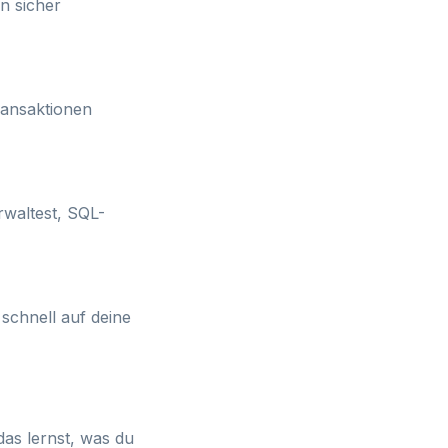
en sicher
ransaktionen
erwaltest, SQL-
 schnell auf deine
as lernst, was du