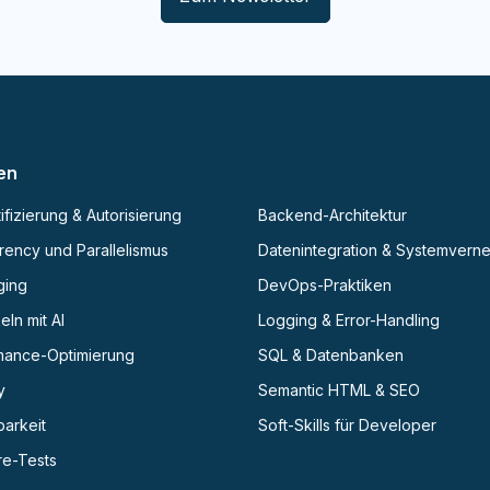
en
ifizierung & Autorisierung
Backend-Architektur
ency und Parallelismus
Datenintegration & Systemvern
ging
DevOps-Praktiken
eln mit AI
Logging & Error-Handling
mance-Optimierung
SQL & Datenbanken
y
Semantic HTML & SEO
barkeit
Soft-Skills für Developer
re-Tests