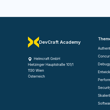
Them
DevCraft Academy
Authent
Concurr
Helmcraft GmbH
Debug
Hietzinger Hauptstraße 101/1
1130 Wien
Entwick
Österreich
Perfor
Securit
Skalier
Softwa