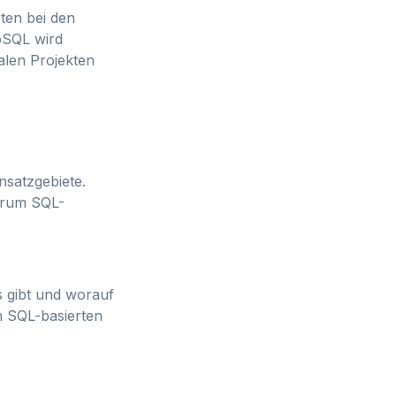
ten bei den
oSQL wird
alen Projekten
nsatzgebiete.
warum SQL-
 gibt und worauf
n SQL-basierten