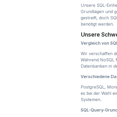
Unsere SQL-Einhei
Grundlagen und ge
gestreift, doch S
benötigt werden.
Unsere Schwe
Vergleich von S
Wir verschaffen di
Während NoSQL für
Datenbanken in de
Verschiedene D
PostgreSQL, Mong
es bei der Wahl e
Systemen.
SQL-Query-Grund