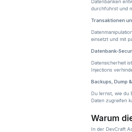
Datenbanken entwic
durchführst und m
Transaktionen u
Datenmanipulation
einsetzt und mit p
Datenbank-Secur
Datensicherheit is
Injections verhin
Backups, Dump &
Du lernst, wie du 
Daten zugreifen k
Warum di
In der DevCraft A