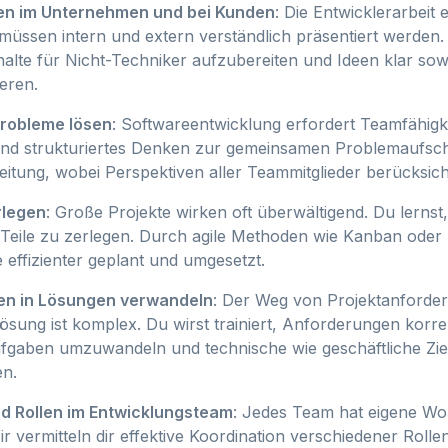
en im Unternehmen und bei Kunden
: Die Entwicklerarbeit 
 müssen intern und extern verständlich präsentiert werden. 
halte für Nicht-Techniker aufzubereiten und Ideen klar s
eren.
robleme lösen
: Softwareentwicklung erfordert Teamfähigke
 und strukturiertes Denken zur gemeinsamen Problemaufsc
itung, wobei Perspektiven aller Teammitglieder berücksich
rlegen
: Große Projekte wirken oft überwältigend. Du lernst
Teile zu zerlegen. Durch agile Methoden wie Kanban ode
e effizienter geplant und umgesetzt.
n in Lösungen verwandeln
: Der Weg von Projektanforde
ösung ist komplex. Du wirst trainiert, Anforderungen korre
Aufgaben umzuwandeln und technische wie geschäftliche Zie
en.
d Rollen im Entwicklungsteam
: Jedes Team hat eigene Wo
r vermitteln dir effektive Koordination verschiedener Roll