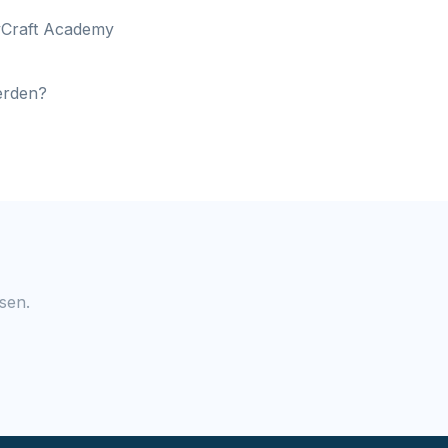
evCraft Academy
erden?
sen.