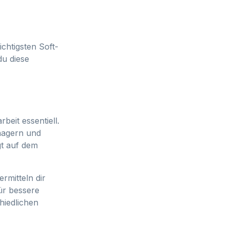
chtigsten Soft-
du diese
beit essentiell.
anagern und
gt auf dem
rmitteln dir
ür bessere
hiedlichen