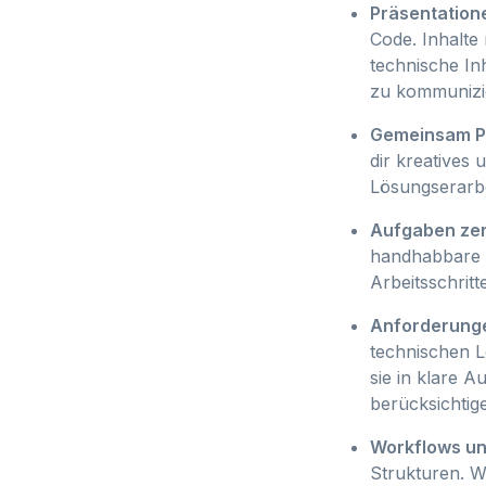
Präsentation
Code. Inhalte
technische In
zu kommunizi
Gemeinsam P
dir kreatives
Lösungserarbe
Aufgaben ze
handhabbare 
Arbeitsschritt
Anforderunge
technischen L
sie in klare 
berücksichtig
Workflows un
Strukturen. Wi