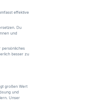
mfasst effektive
ersetzen. Du
ennen und
r persönliches
rlich besser zu
egt großen Wert
tlösung und
lern. Unser