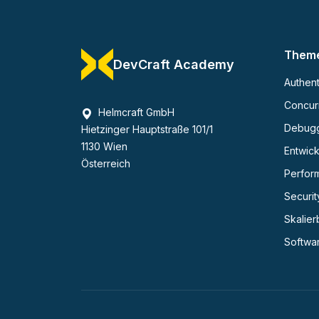
Them
DevCraft Academy
Authent
Concurr
Helmcraft GmbH
Debug
Hietzinger Hauptstraße 101/1
1130 Wien
Entwick
Österreich
Perfor
Securit
Skalier
Softwa