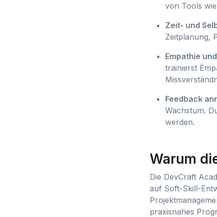
von Tools wie
Zeit- und Se
Zeitplanung, 
Empathie un
trainierst Em
Missverständn
Feedback an
Wachstum. Du
werden.
Warum di
Die DevCraft Acad
auf Soft-Skill-En
Projektmanagement
praxisnahes Progr