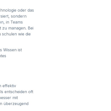
chnologie oder das
siert, sondern
hen, in Teams
nt zu managen. Bei
 schulen wie die
s Wissen ist
ntes
 effektiv
s entscheiden oft
besser mit
een überzeugend