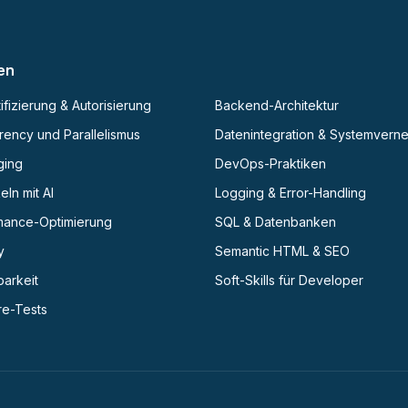
en
ifizierung & Autorisierung
Backend-Architektur
ency und Parallelismus
Datenintegration & Systemvern
ging
DevOps-Praktiken
eln mit AI
Logging & Error-Handling
mance-Optimierung
SQL & Datenbanken
y
Semantic HTML & SEO
barkeit
Soft-Skills für Developer
re-Tests