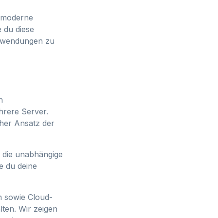
r moderne
e du diese
Anwendungen zu
n
hrere Server.
cher Ansatz der
n die unabhängige
ie du deine
n sowie Cloud-
ten. Wir zeigen