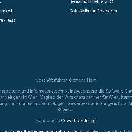
y
Semantic HTML & SEO
barkeit
Soft-Skills für Developer
re-Tests
Geschäftsführer: Clemens Helm
erarbeitung und Informationstechnik, insbesondere die Software-En
ndelsgericht Wien. Mitglied der Wirtschaftskammer für Wien, Ka
ng und Informationstechnologie, (Gewerbe-)Behörde gem. ECG: Magi
Bezirkes
Berufsrecht:
Gewerbeordnung
 die
Online-Streitbeilegungsplattform der EU
richten. Oder du schrei