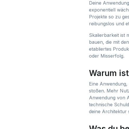
Deine Anwendung l
exponentiell wächs
Projekte so zu ge
reibungslos und ef
Skalierbarkeit is
bauen, die mit de
etabliertes Produk
oder Misserfolg.
Warum ist 
Eine Anwendung, d
stoßen. Mehr Nut
Anwendung von Anf
technische Schuld
deine Architektur 
Was du bei