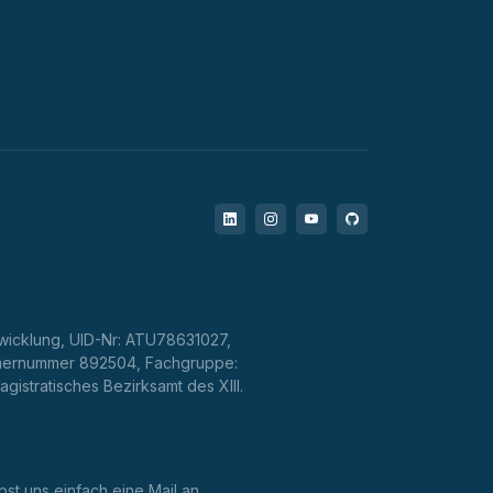
LinkedIn
Instagram
YouTube
GitHub
twicklung, UID-Nr: ATU78631027,
mmernummer 892504, Fachgruppe:
stratisches Bezirksamt des XIII.
bst uns einfach eine Mail an