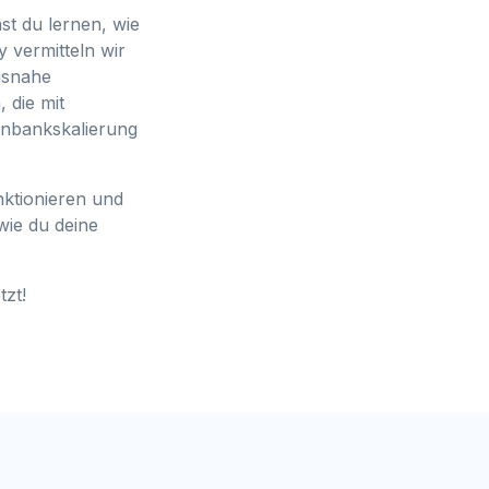
st du lernen, wie
 vermitteln wir
isnahe
 die mit
enbankskalierung
nktionieren und
wie du deine
tzt!