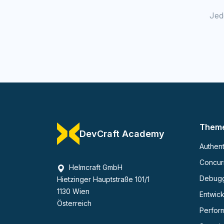
Jed
Them
DevCraft Academy
Authent
Concurr
Helmcraft GmbH
Debug
Hietzinger Hauptstraße 101/1
1130 Wien
Entwick
Österreich
Perfor