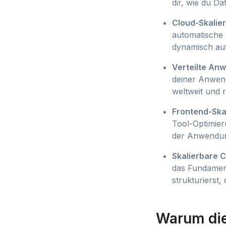
dir, wie du D
Cloud-Skalie
automatische 
dynamisch auf
Verteilte A
deiner Anwend
weltweit und 
Frontend-Ska
Tool-Optimier
der Anwendun
Skalierbare 
das Fundament
strukturierst
Warum di