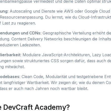
atenbankengpässe vermeidest und deine Daten optimal strukt
rung
: Autoscaling und Dienste wie AWS oder Google Cloud
Ressourcenanpassung. Du lernst, wie du Cloud-Infrastrukt
 Last zu reagieren.
nwendungen und CDNs
: Geographische Verteilung erhöht die
ung. Content Delivery Networks beschleunigen die Inhalts
reduzieren Ladezeiten.
lierbarkeit
: Modulare JavaScript-Architekturen, Lazy Load
ungen sowie strukturiertes CSS sorgen dafür, dass auch de
g mitwächst.
Codebases
: Clean Code, Modularität und testgetriebene Ent
 langfristiger Wartbarkeit. Wir zeigen dir, wie du deinen C
, dass er auch nach Jahren noch wartbar bleibt.
e DevCraft Academy?