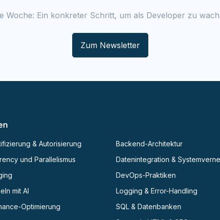
e Woche: Ein konkreter Schritt, um als Developer zu wach
Zum Newsletter
en
ifizierung & Autorisierung
Backend-Architektur
ency und Parallelismus
Datenintegration & Systemvern
ging
DevOps-Praktiken
eln mit AI
Logging & Error-Handling
mance-Optimierung
SQL & Datenbanken