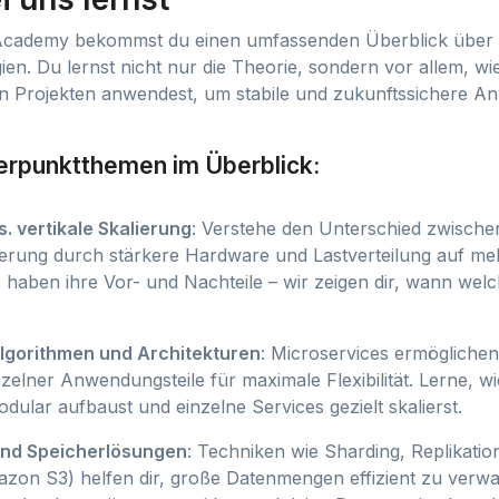
 Academy bekommst du einen umfassenden Überblick übe
ien. Du lernst nicht nur die Theorie, sondern vor allem, wi
en Projekten anwendest, um stabile und zukunftssichere 
rpunktthemen im Überblick:
s. vertikale Skalierung
: Verstehe den Unterschied zwische
gerung durch stärkere Hardware und Lastverteilung auf me
 haben ihre Vor- und Nachteile – wir zeigen dir, wann wel
Algorithmen und Architekturen
: Microservices ermögliche
zelner Anwendungsteile für maximale Flexibilität. Lerne, w
dular aufbaust und einzelne Services gezielt skalierst.
nd Speicherlösungen
: Techniken wie Sharding, Replikatio
zon S3) helfen dir, große Datenmengen effizient zu verwal