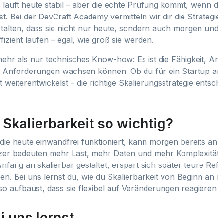
äuft heute stabil – aber die echte Prüfung kommt, wenn 
t. Bei der DevCraft Academy vermitteln wir dir die Strateg
stalten, dass sie nicht nur heute, sondern auch morgen und
fizient laufen – egal, wie groß sie werden.
t mehr als nur technisches Know-how: Es ist die Fähigkeit,
n Anforderungen wachsen können. Ob du für ein Startup ar
t weiterentwickelst – die richtige Skalierungsstrategie entsc
Skalierbarkeit so wichtig?
ie heute einwandfrei funktioniert, kann morgen bereits a
zer bedeuten mehr Last, mehr Daten und mehr Komplexität
ang an skalierbar gestaltet, erspart sich später teure Re
en. Bei uns lernst du, wie du Skalierbarkeit von Beginn an
so aufbaust, dass sie flexibel auf Veränderungen reagieren
 uns lernst