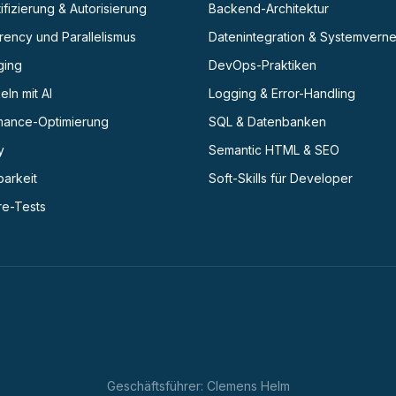
ifizierung & Autorisierung
Backend-Architektur
ency und Parallelismus
Datenintegration & Systemvern
ging
DevOps-Praktiken
eln mit AI
Logging & Error-Handling
mance-Optimierung
SQL & Datenbanken
y
Semantic HTML & SEO
barkeit
Soft-Skills für Developer
re-Tests
Geschäftsführer: Clemens Helm