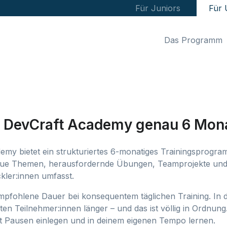
Für Juniors
Für
Das Programm
e DevCraft Academy genau 6 Mon
emy bietet ein strukturiertes 6-monatiges Trainingsprogra
neue Themen, herausfordernde Übungen, Teamprojekte un
kler:innen umfasst.
empfohlene Dauer bei konsequentem täglichen Training. In d
en Teilnehmer:innen länger – und das ist völlig in Ordnung.
nst Pausen einlegen und in deinem eigenen Tempo lernen.