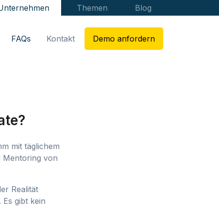
 Unternehmen
Themen
Blog
FAQs
Kontakt
Demo anfordern
ate?
mm mit täglichem
d Mentoring von
er Realität
 Es gibt kein